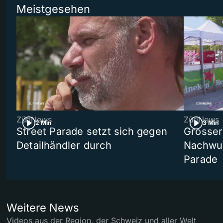
Meistgesehen
ZüriNews
ZüriNews
2 Min
3 Min
Street Parade setzt sich gegen
Grosser 
Detailhändler durch
Nachwuc
Parade
Weitere News
Videos aus der Region, der Schweiz und aller Welt