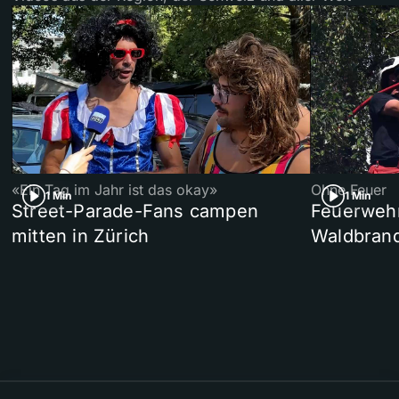
«Ein Tag im Jahr ist das okay»
Ohne Feuer
1 Min
1 Min
Street-Parade-Fans campen
Feuerwehr 
mitten in Zürich
Waldbrand