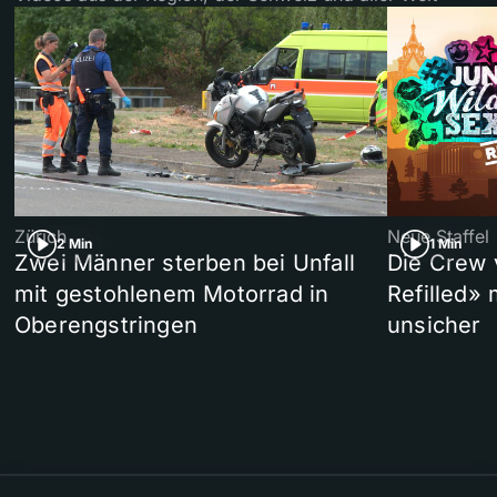
Zürich
Neue Staffel
2 Min
1 Min
Zwei Männer sterben bei Unfall
Die Crew 
mit gestohlenem Motorrad in
Refilled»
Oberengstringen
unsicher