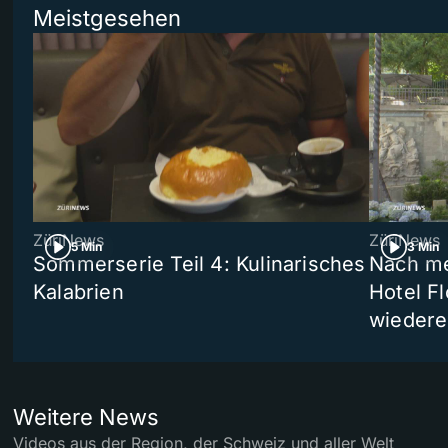
Meistgesehen
ZüriNews
ZüriNews
5 Min
3 Min
Sommerserie Teil 4: Kulinarisches
Nach me
Kalabrien
Hotel Fl
wiedere
Weitere News
Videos aus der Region, der Schweiz und aller Welt