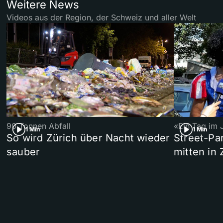
Weitere News
Videos aus der Region, der Schweiz und aller Welt
90 Tonnen Abfall
«Ein Tag im 
1 Min
1 Min
So wird Zürich über Nacht wieder
Street-P
sauber
mitten in 