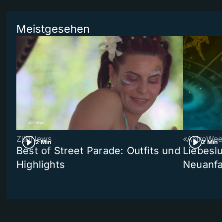
Meistgesehen
ZüriNews
«AstroWe
2 Min
2 Min
Best of Street Parade: Outfits und
Liebeslu
Highlights
Neuanf