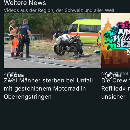
Weitere News
Videos aus der Region, der Schweiz und aller Welt
Zürich
Neue Staffel
2 Min
1 Min
Zwei Männer sterben bei Unfall
Die Crew 
mit gestohlenem Motorrad in
Refilled»
Oberengstringen
unsicher