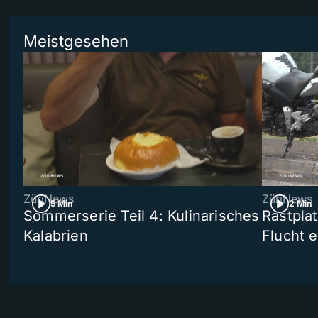
Meistgesehen
ZüriNews
ZüriNews
5 Min
2 Min
Sommerserie Teil 4: Kulinarisches
Rastpla
Kalabrien
Flucht e