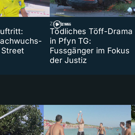
ZüriNews
2 Min
ftritt:
Tödliches Töff-Drama
Nachwuchs-
in Pfyn TG:
 Street
Fussgänger im Fokus
der Justiz