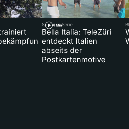
Sommer-Serie
B
4 Min
rainiert
Bella Italia: TeleZüri
bekämpfun
entdeckt Italien
abseits der
Postkartenmotive