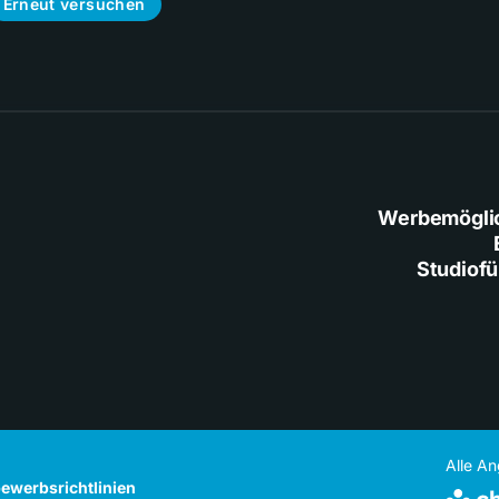
Erneut versuchen
Werbemögli
Studiof
Alle A
ewerbsrichtlinien