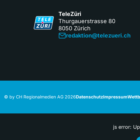
TeleZüri
Thurgauerstrasse 80
8050 Zürich
redaktion@telezueri.ch
© by CH Regionalmedien AG 2026
Datenschutz
Impressum
Wettb
js error: U