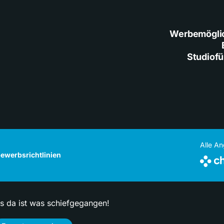
Werbemögli
Studiof
Alle A
ewerbsrichtlinien
ps da ist was schiefgegangen!