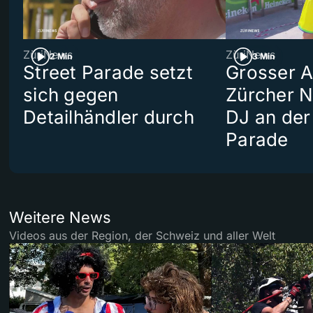
ZüriNews
ZüriNews
2 Min
3 Min
Street Parade setzt
Grosser Au
sich gegen
Zürcher 
Detailhändler durch
DJ an der
Parade
Weitere News
Videos aus der Region, der Schweiz und aller Welt