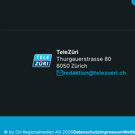
TeleZüri
Thurgauerstrasse 80
8050 Zürich
redaktion@telezueri.ch
© by CH Regionalmedien AG 2026
Datenschutz
Impressum
Wettb