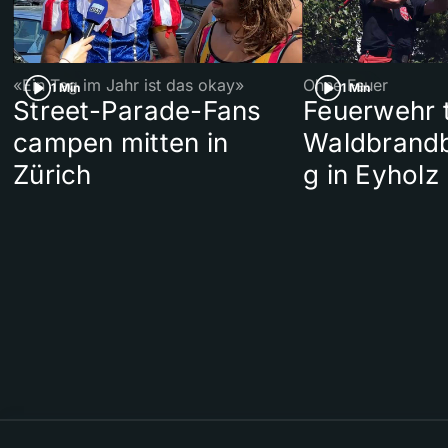
«Ein Tag im Jahr ist das okay»
Ohne Feuer
1 Min
1 Min
Street-Parade-Fans
Feuerwehr t
campen mitten in
Waldbrand
Zürich
g in Eyholz