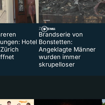
ZüriNews
3 Min
reren
Brandserie von
ungen: Hotel
Bonstetten:
 Zürich
Angeklagte Männer
ffnet
wurden immer
skrupelloser