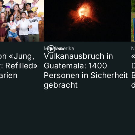
Mittelamerika
N
1 Min
on «Jung,
Vulkanausbruch in
«
: Refilled»
Guatemala: 1400
arien
Personen in Sicherheit
gebracht