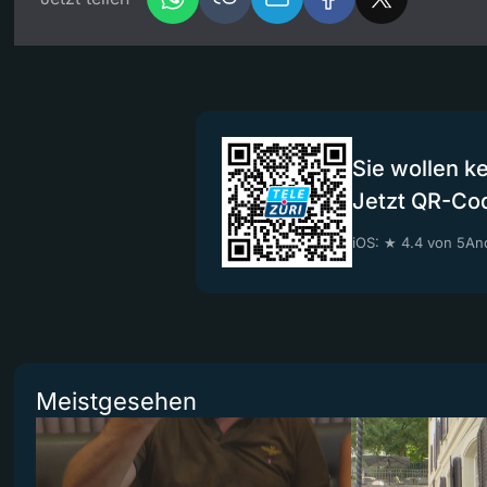
Sie wollen k
Jetzt QR-Co
iOS: ★ 4.4 von 5
And
Meistgesehen