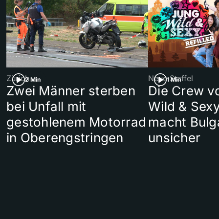
Zürich
Neue Staffel
2 Min
1 Min
Zwei Männer sterben
Die Crew v
bei Unfall mit
Wild & Sexy
gestohlenem Motorrad
macht Bulg
in Oberengstringen
unsicher