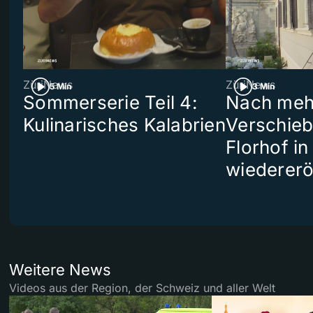
ZüriNews
ZüriNews
5 Min
3 Min
Sommerserie Teil 4:
Nach meh
Kulinarisches Kalabrien
Verschieb
Florhof in
wiedererö
Weitere News
Videos aus der Region, der Schweiz und aller Welt