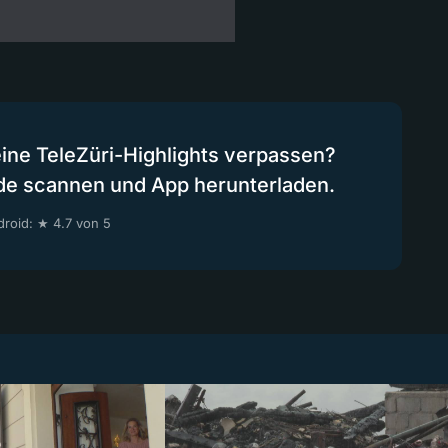
eine TeleZüri-Highlights verpassen?
de scannen und App herunterladen.
roid: ★ 4.7 von 5