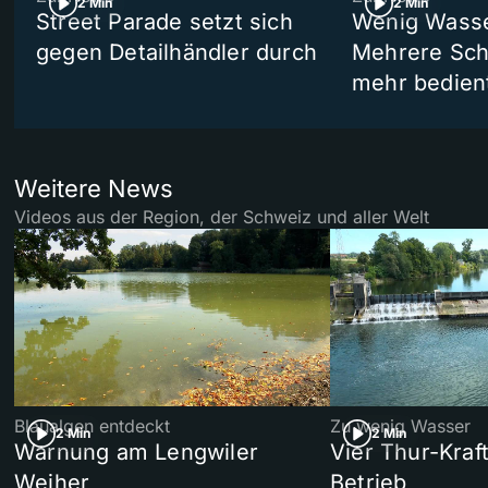
2 Min
2 Min
Street Parade setzt sich
Wenig Wasse
gegen Detailhändler durch
Mehrere Schi
mehr bedien
Weitere News
Videos aus der Region, der Schweiz und aller Welt
Blaualgen entdeckt
Zu wenig Wasser
2 Min
2 Min
Warnung am Lengwiler
Vier Thur-Kraf
Weiher
Betrieb