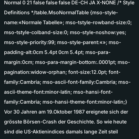
Normal 0 21 false false false DE-CH JA X-NONE /* Style
Definitions */table.MsoNormalTable {mso-style-
name:«Normale Tabelle»; mso-tstyle-rowband-size:0;
mso-tstyle-colband-size:0; mso-style-noshow:yes;
mso-style-priority:99; mso-style-parent:«»; mso-
padding-alt:0cm 5.4pt 0cm 5.4pt; mso-para-
margin:0cm; mso-para-margin-bottom:.0001pt; mso-
pagination:widow-orphan; font-size:12.0pt; font-
family:Cambria; mso-ascii-font-family:Cambria; mso-
ascii-theme-font:minor-latin; mso-hansi-font-
family:Cambria; mso-hansi-theme-font:minor-latin;}
Vor 30 Jahren am 19.Oktober 1987 ereignete sich der
grösste Börsen-Crash der Geschichte. So wie heute
sind die US-Aktienindices damals lange Zeit steil