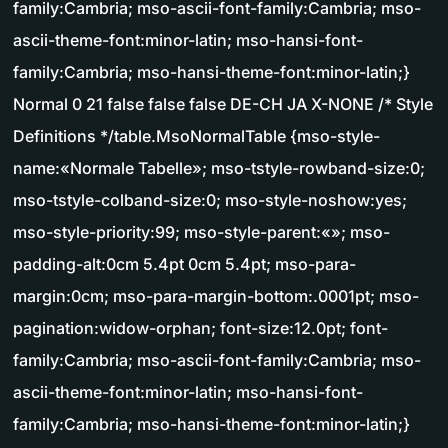
family:Cambria; mso-ascii-font-family:Cambria; mso-
ascii-theme-font:minor-latin; mso-hansi-font-
family:Cambria; mso-hansi-theme-font:minor-latin;}
Normal 0 21 false false false DE-CH JA X-NONE /* Style
Definitions */table.MsoNormalTable {mso-style-
name:«Normale Tabelle»; mso-tstyle-rowband-size:0;
mso-tstyle-colband-size:0; mso-style-noshow:yes;
mso-style-priority:99; mso-style-parent:«»; mso-
padding-alt:0cm 5.4pt 0cm 5.4pt; mso-para-
margin:0cm; mso-para-margin-bottom:.0001pt; mso-
pagination:widow-orphan; font-size:12.0pt; font-
family:Cambria; mso-ascii-font-family:Cambria; mso-
ascii-theme-font:minor-latin; mso-hansi-font-
family:Cambria; mso-hansi-theme-font:minor-latin;}