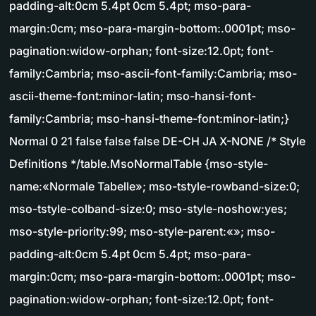
padding-alt:0cm 5.4pt 0cm 5.4pt; mso-para-
margin:0cm; mso-para-margin-bottom:.0001pt; mso-
pagination:widow-orphan; font-size:12.0pt; font-
family:Cambria; mso-ascii-font-family:Cambria; mso-
ascii-theme-font:minor-latin; mso-hansi-font-
family:Cambria; mso-hansi-theme-font:minor-latin;}
Normal 0 21 false false false DE-CH JA X-NONE /* Style
Definitions */table.MsoNormalTable {mso-style-
name:«Normale Tabelle»; mso-tstyle-rowband-size:0;
mso-tstyle-colband-size:0; mso-style-noshow:yes;
mso-style-priority:99; mso-style-parent:«»; mso-
padding-alt:0cm 5.4pt 0cm 5.4pt; mso-para-
margin:0cm; mso-para-margin-bottom:.0001pt; mso-
pagination:widow-orphan; font-size:12.0pt; font-