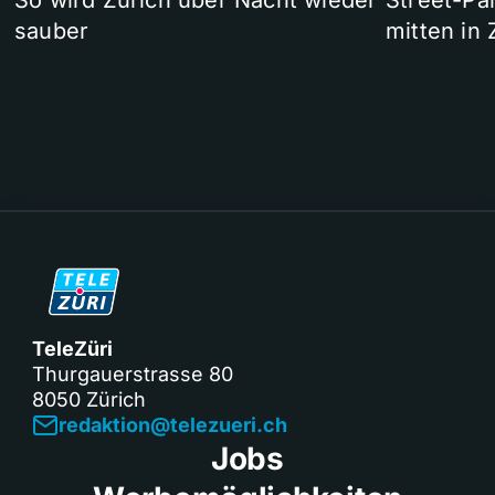
So wird Zürich über Nacht wieder
Street-P
sauber
mitten in 
TeleZüri
Thurgauerstrasse 80
8050 Zürich
redaktion@telezueri.ch
Jobs