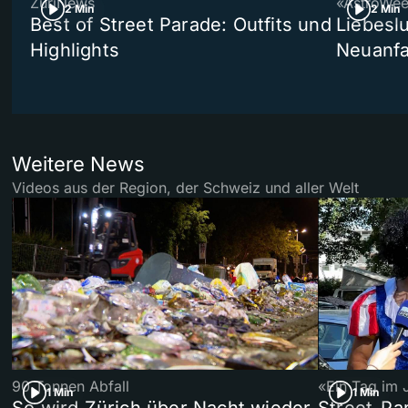
ZüriNews
«AstroWe
2 Min
2 Min
Best of Street Parade: Outfits und
Liebeslu
Highlights
Neuanf
Weitere News
Videos aus der Region, der Schweiz und aller Welt
90 Tonnen Abfall
«Ein Tag im 
1 Min
1 Min