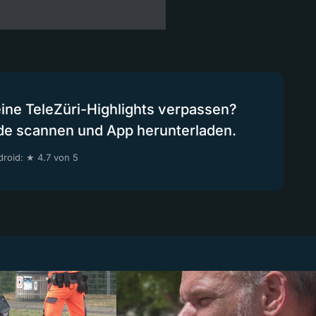
eine TeleZüri-Highlights verpassen?
de scannen und App herunterladen.
roid: ★ 4.7 von 5