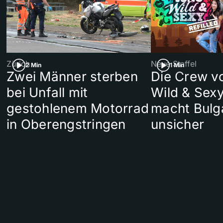
Zürich
Neue Staffel
2 Min
1 Min
Zwei Männer sterben
Die Crew v
bei Unfall mit
Wild & Sexy
gestohlenem Motorrad
macht Bulg
in Oberengstringen
unsicher