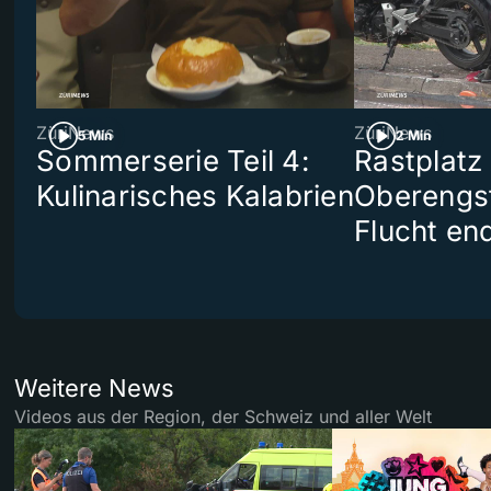
ZüriNews
ZüriNews
5 Min
2 Min
Sommerserie Teil 4:
Rastplatz
Kulinarisches Kalabrien
Oberengst
Flucht end
Weitere News
Videos aus der Region, der Schweiz und aller Welt