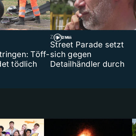
ZüriNews
2 Min
Street Parade setzt
ringen: Töff-
sich gegen
et tödlich
Detailhändler durch