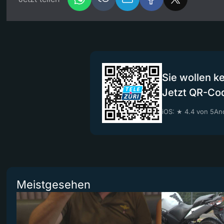
Sie wollen k
Jetzt QR-Co
iOS: ★ 4.4 von 5
And
Meistgesehen