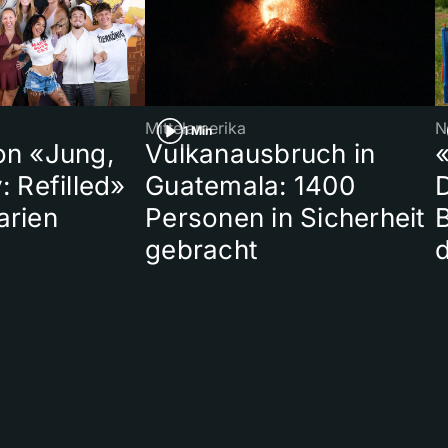
Mittelamerika
N
1 Min
on «Jung,
Vulkanausbruch in
«
: Refilled»
Guatemala: 1400
arien
Personen in Sicherheit
gebracht