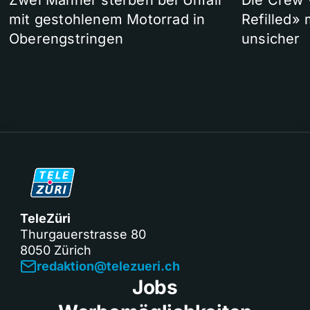
Zwei Männer sterben bei Unfall
Die Crew 
mit gestohlenem Motorrad in
Refilled»
Oberengstringen
unsicher
TeleZüri
Thurgauerstrasse 80
8050 Zürich
redaktion@telezueri.ch
Jobs