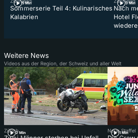
ZüriNews
ZüriNews
5 Min
3 Min
Sommerserie Teil 4: Kulinarisches
Nach me
Kalabrien
Hotel Fl
wiedere
Weitere News
Videos aus der Region, der Schweiz und aller Welt
Zürich
Neue Staffel
2 Min
1 Min