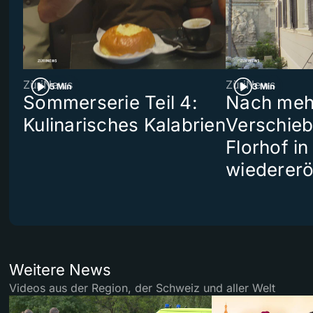
ZüriNews
ZüriNews
5 Min
3 Min
Sommerserie Teil 4:
Nach meh
Kulinarisches Kalabrien
Verschieb
Florhof in
wiedererö
Weitere News
Videos aus der Region, der Schweiz und aller Welt