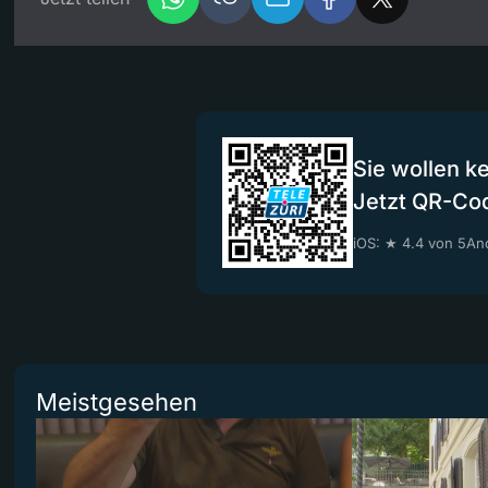
Sie wollen k
Jetzt QR-Co
iOS: ★ 4.4 von 5
And
Meistgesehen