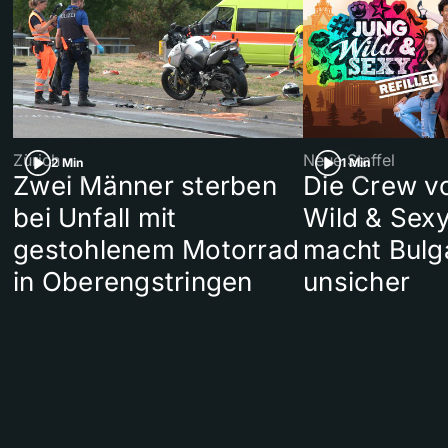
Zürich
Neue Staffel
2 Min
1 Min
Zwei Männer sterben
Die Crew v
bei Unfall mit
Wild & Sexy
gestohlenem Motorrad
macht Bulg
in Oberengstringen
unsicher