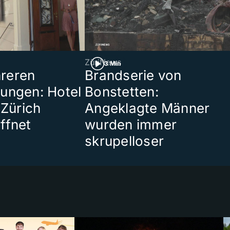
ZüriNews
3 Min
reren
Brandserie von
ungen: Hotel
Bonstetten:
 Zürich
Angeklagte Männer
ffnet
wurden immer
skrupelloser