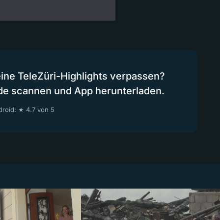
eine TeleZüri-Highlights verpassen?
de scannen und App herunterladen.
roid: ★ 4.7 von 5