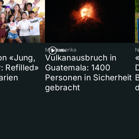
Mittelamerika
N
1 Min
on «Jung,
Vulkanausbruch in
«
: Refilled»
Guatemala: 1400
arien
Personen in Sicherheit
gebracht