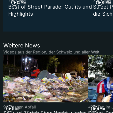
ZüriNews
ZüriNews
2 Min
3 Min
Best of Street Parade: Outfits und
Street 
Highlights
die Sich
Weitere News
Videos aus der Region, der Schweiz und aller Welt
90 Tonnen Abfall
«Ein Tag im 
1 Min
1 Min