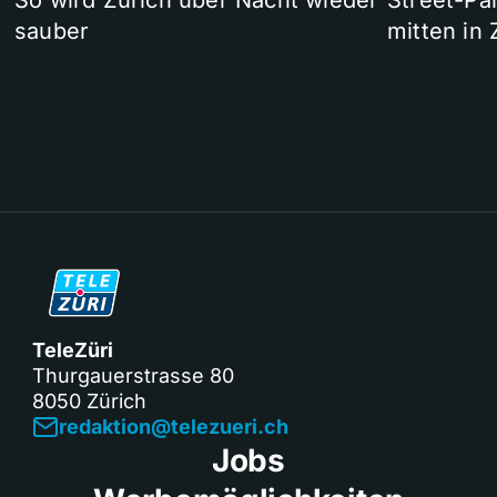
So wird Zürich über Nacht wieder
Street-P
sauber
mitten in 
TeleZüri
Thurgauerstrasse 80
8050 Zürich
redaktion@telezueri.ch
Jobs