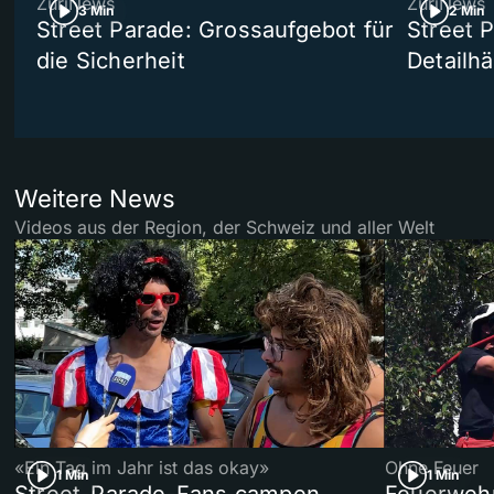
ZüriNews
ZüriNews
3 Min
2 Min
Street Parade: Grossaufgebot für
Street 
die Sicherheit
Detailh
Weitere News
Videos aus der Region, der Schweiz und aller Welt
«Ein Tag im Jahr ist das okay»
Ohne Feuer
1 Min
1 Min