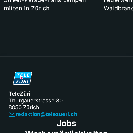
Street-Parade-Fans campen
Feuerwehr 
mitten in Zürich
Waldbrand
TeleZüri
Thurgauerstrasse 80
8050 Zürich
redaktion@telezueri.ch
Jobs