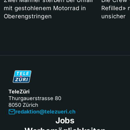
Zwei Männer sterben bei Unfall
Die Crew 
mit gestohlenem Motorrad in
Refilled»
Oberengstringen
unsicher
TeleZüri
Thurgauerstrasse 80
8050 Zürich
redaktion@telezueri.ch
Jobs