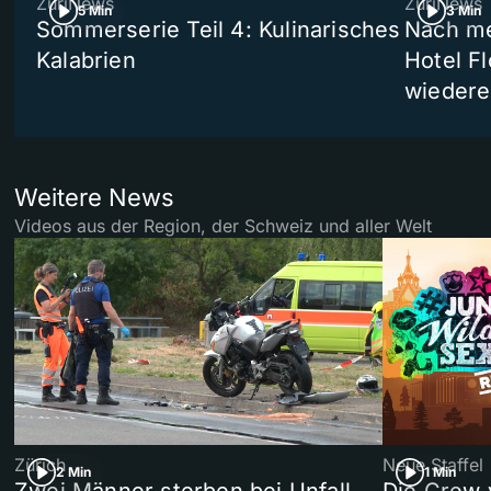
ZüriNews
ZüriNews
5 Min
3 Min
Sommerserie Teil 4: Kulinarisches
Nach me
Kalabrien
Hotel Fl
wiedere
Weitere News
Videos aus der Region, der Schweiz und aller Welt
Zürich
Neue Staffel
2 Min
1 Min