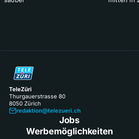
sauber
mitten in 
TeleZüri
Thurgauerstrasse 80
8050 Zürich
redaktion@telezueri.ch
Jobs
Werbemöglichkeiten