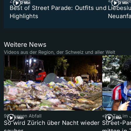
ZüriNews
«AstroWe
2 Min
2 Min
Best of Street Parade: Outfits und
Liebeslu
Highlights
Neuanf
Weitere News
Videos aus der Region, der Schweiz und aller Welt
90 Tonnen Abfall
«Ein Tag im 
1 Min
1 Min
So wird Zürich über Nacht wieder
Street-P