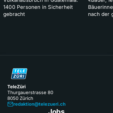
Vulkanausbruch in Guatemala:
«Bauer, l
1400 Personen in Sicherheit
Bäuerinne
gebracht
nach der 
TeleZüri
Thurgauerstrasse 80
8050 Zürich
redaktion@telezueri.ch
Jobs