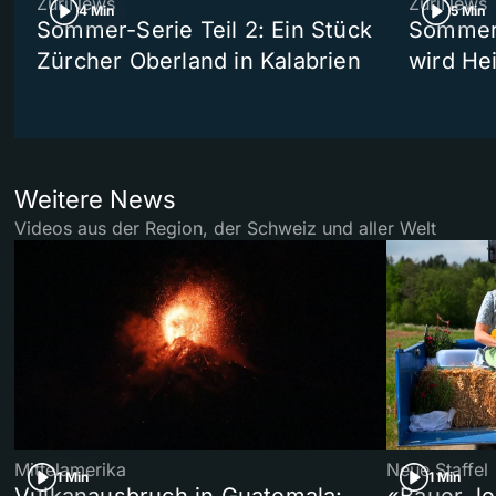
ZüriNews
ZüriNews
4 Min
5 Min
Sommer-Serie Teil 2: Ein Stück
Sommer-
Zürcher Oberland in Kalabrien
wird He
Weitere News
Videos aus der Region, der Schweiz und aller Welt
Mittelamerika
Neue Staffel
1 Min
1 Min