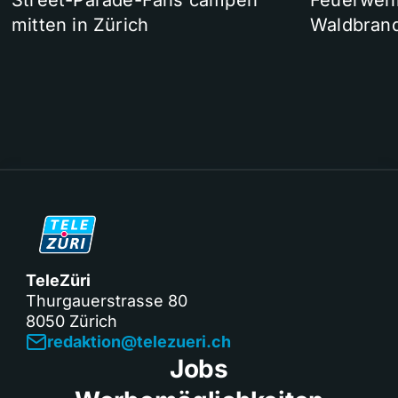
Street-Parade-Fans campen
Feuerwehr 
mitten in Zürich
Waldbrand
TeleZüri
Thurgauerstrasse 80
8050 Zürich
redaktion@telezueri.ch
Jobs