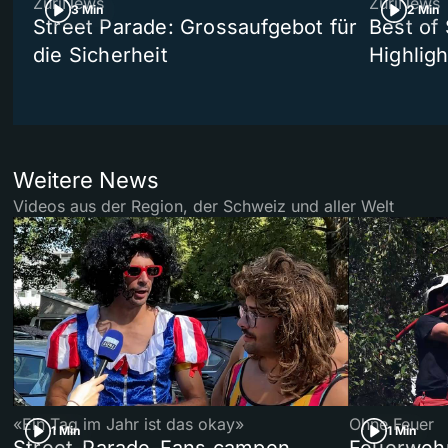
ZüriNews
ZüriNews
3 Min
2 Min
Street Parade: Grossaufgebot für
Best of 
die Sicherheit
Highligh
Weitere News
Videos aus der Region, der Schweiz und aller Welt
«Ein Tag im Jahr ist das okay»
Ohne Feuer
1 Min
1 Min