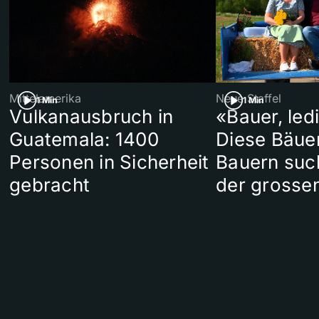
Mittelamerika
Neue Staffel
1 Min
1 Min
Vulkanausbruch in
«Bauer, led
Guatemala: 1400
Diese Bäue
Personen in Sicherheit
Bauern suc
gebracht
der grosse