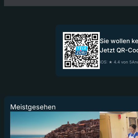
Sie wollen k
Jetzt QR-Co
iOS: ★ 4.4 von 5
And
Meistgesehen