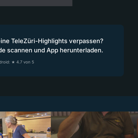
eine TeleZüri-Highlights verpassen?
de scannen und App herunterladen.
roid: ★ 4.7 von 5