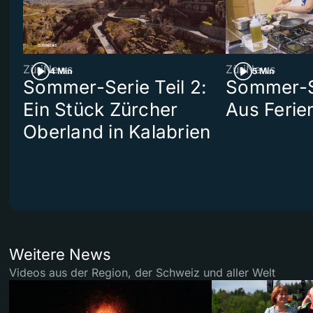
ZüriNews
ZüriNews
4 Min
5 Min
Sommer-Serie Teil 2:
Sommer-Se
Ein Stück Zürcher
Aus Ferie
Oberland in Kalabrien
Weitere News
Videos aus der Region, der Schweiz und aller Welt