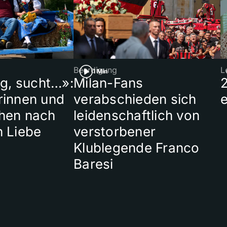
Beerdigung
L
1 Min
ig, sucht…»:
Milan-Fans
rinnen und
verabschieden sich
hen nach
leidenschaftlich von
n Liebe
verstorbener
Klublegende Franco
Baresi