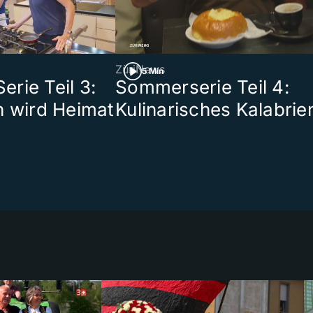
ZüriNews
5 Min
rie Teil 3:
Sommerserie Teil 4:
n wird Heimat
Kulinarisches Kalabrie