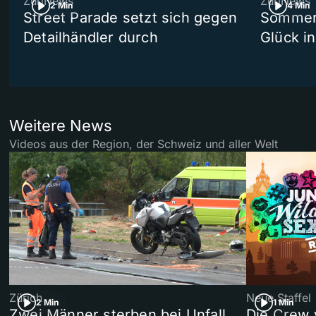
ZüriNews
ZüriNews
2 Min
4 Min
Street Parade setzt sich gegen
Sommers
Detailhändler durch
Glück i
Weitere News
Videos aus der Region, der Schweiz und aller Welt
Zürich
Neue Staffel
2 Min
1 Min
Zwei Männer sterben bei Unfall
Die Crew 