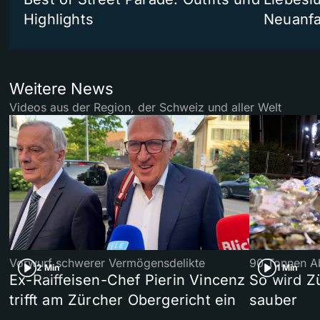
Highlights
Neuanf
Weitere News
Videos aus der Region, der Schweiz und aller Welt
Vorwurf schwerer Vermögensdelikte
90 Tonnen Ab
2 Min
1 Min
Ex-Raiffeisen-Chef Pierin Vincenz
So wird Z
trifft am Zürcher Obergericht ein
sauber