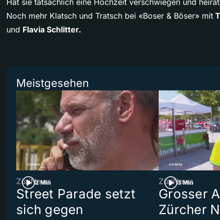
Hat sie tatsächlich eine Hochzeit verschwiegen und heirat
Noch mehr Klatsch und Tratsch bei «Boser & Böser» mit
T
und
Flavia Schlitter.
Meistgesehen
ZüriNews
ZüriNews
2 Min
3 Min
Street Parade setzt
Grosser Au
sich gegen
Zürcher 