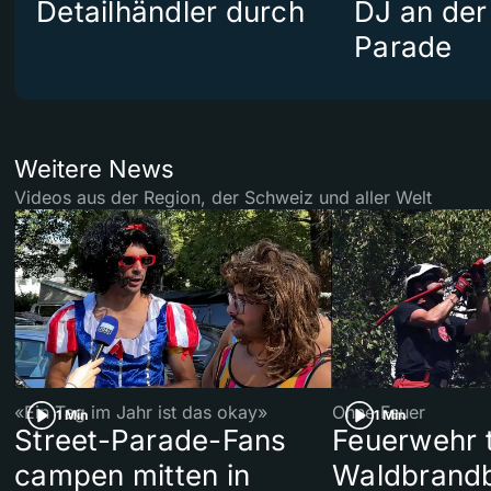
Detailhändler durch
DJ an der
Parade
Weitere News
Videos aus der Region, der Schweiz und aller Welt
«Ein Tag im Jahr ist das okay»
Ohne Feuer
1 Min
1 Min
Street-Parade-Fans
Feuerwehr t
campen mitten in
Waldbrand