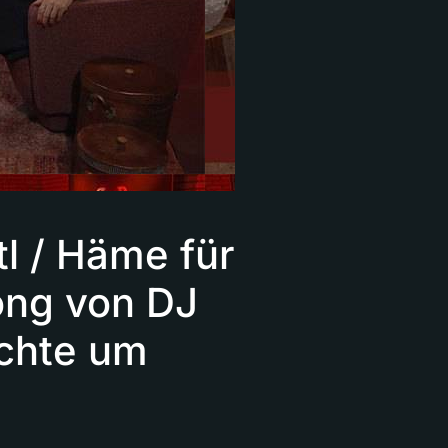
tl / Häme für
ng von DJ
üchte um