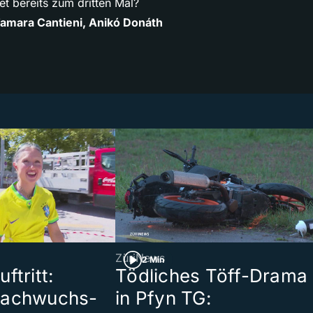
et bereits zum dritten Mal?
amara Cantieni, Anikó Donáth
ZüriNews
2 Min
ftritt:
Tödliches Töff-Drama
Nachwuchs-
in Pfyn TG: