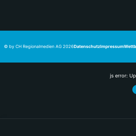
© by CH Regionalmedien AG 2026
Datenschutz
Impressum
Wettb
js error: U