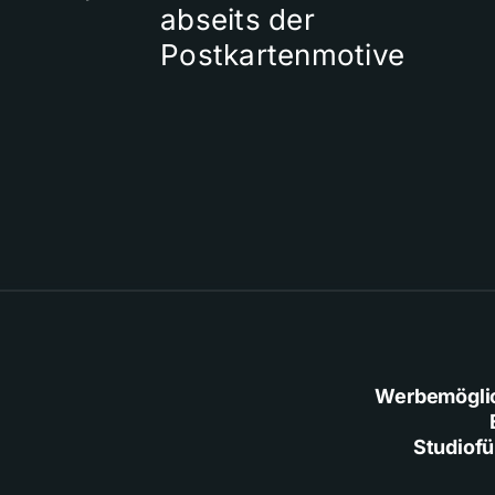
abseits der
Postkartenmotive
Werbemögli
Studiof