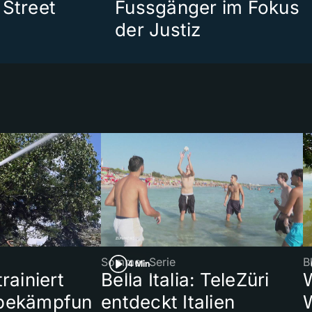
 Street
Fussgänger im Fokus
der Justiz
Sommer-Serie
B
4 Min
rainiert
Bella Italia: TeleZüri
bekämpfun
entdeckt Italien