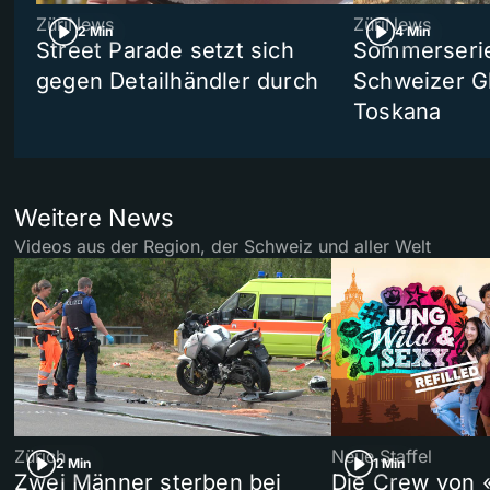
ZüriNews
ZüriNews
2 Min
4 Min
Street Parade setzt sich
Sommerserie 
gegen Detailhändler durch
Schweizer Gl
Toskana
Weitere News
Videos aus der Region, der Schweiz und aller Welt
Zürich
Neue Staffel
2 Min
1 Min
Zwei Männer sterben bei
Die Crew von 