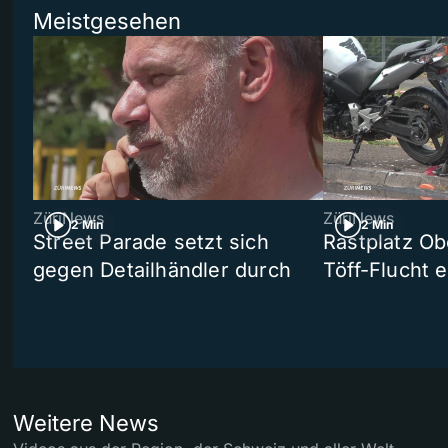
Meistgesehen
ZüriNews
ZüriNews
2 Min
2 Min
Street Parade setzt sich
Rastplatz Ob
gegen Detailhändler durch
Töff-Flucht e
Weitere News