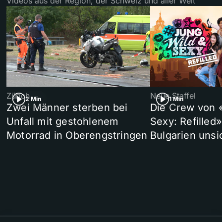
Videos aus der Region, der Schweiz und aller Welt
Zürich
Neue Staffel
2 Min
1 Min
Zwei Männer sterben bei
Die Crew von 
Unfall mit gestohlenem
Sexy: Refilled
Motorrad in Oberengstringen
Bulgarien unsi