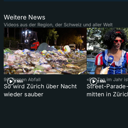
Weitere News
Videos aus der Region, der Schweiz und aller Welt
90 Tonnen Abfall
«Ein Tag im Jahr i
1 Min
1 Min
So wird Zürich über Nacht
Street-Parade
wieder sauber
mitten in Züric