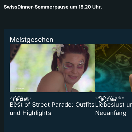
SwissDinner-Sommerpause um 18.20 Uhr.
Meistgesehen
ZüriNews
«AstroWeek»
2 Min
2 Min
Best of Street Parade: Outfits
Liebeslust un
und Highlights
Neuanfang