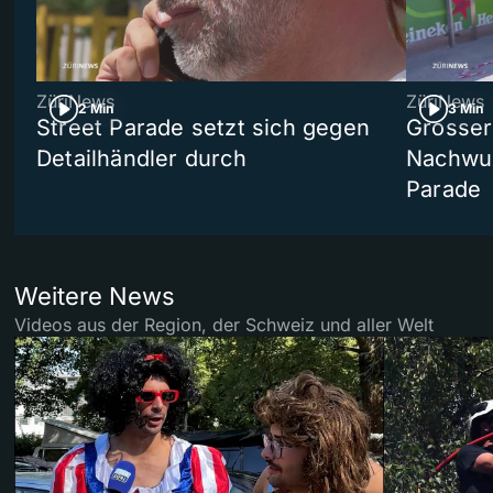
ZüriNews
ZüriNews
2 Min
3 Min
Street Parade setzt sich gegen
Grosser 
Detailhändler durch
Nachwuc
Parade
Weitere News
Videos aus der Region, der Schweiz und aller Welt