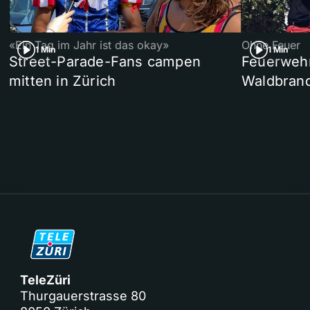
«Ein Tag im Jahr ist das okay»
Ohne Feuer
1 Min
1 Min
Street-Parade-Fans campen
Feuerwehr 
mitten in Zürich
Waldbrand
TeleZüri
Thurgauerstrasse 80