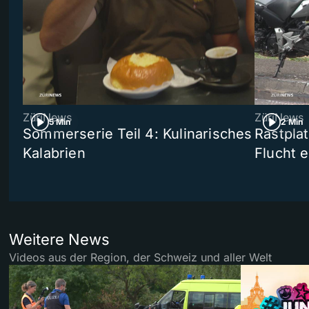
ZüriNews
ZüriNews
5 Min
2 Min
Sommerserie Teil 4: Kulinarisches
Rastpla
Kalabrien
Flucht e
Weitere News
Videos aus der Region, der Schweiz und aller Welt