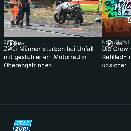
Zürich
Neue Staffel
2 Min
1 Min
Zwei Männer sterben bei Unfall
Die Crew 
mit gestohlenem Motorrad in
Refilled»
Oberengstringen
unsicher