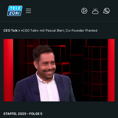
CEO Talk
«CEO Talk» mit Pascal Bieri, Co-Founder Planted
STAFFEL 2025 – FOLGE 5