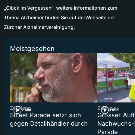
„Glück im Vergessen“, weitere Informationen zum
Thema Alzheimer finden Sie auf derWebseite der
Zürcher Alzheimervereinigung.
Meistgesehen
ZüriNews
ZüriNews
2 Min
3 Min
Street Parade setzt sich
Grosser Auft
gegen Detailhändler durch
Nachwuchs-D
Parade