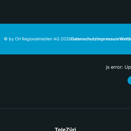
© by CH Regionalmedien AG 2026
Datenschutz
Impressum
Wettb
js error: U
TeleZüri