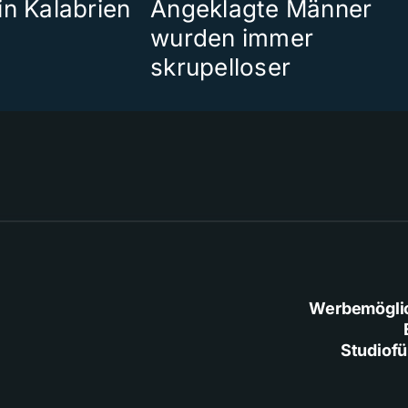
in Kalabrien
Angeklagte Männer
wurden immer
skrupelloser
Werbemögli
Studiof