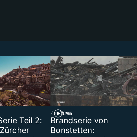
ZüriNews
3 Min
rie Teil 2:
Brandserie von
 Zürcher
Bonstetten: