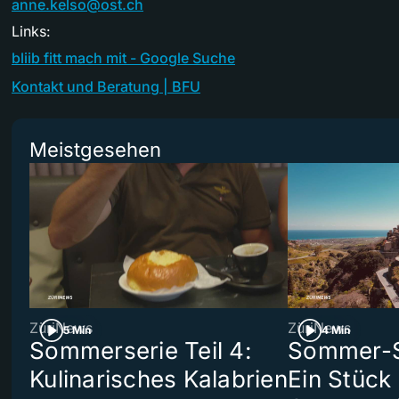
anne.kelso@ost.ch
Links:
bliib fitt mach mit - Google Suche
Kontakt und Beratung | BFU
Meistgesehen
ZüriNews
ZüriNews
5 Min
4 Min
Sommerserie Teil 4:
Sommer-Se
Kulinarisches Kalabrien
Ein Stück