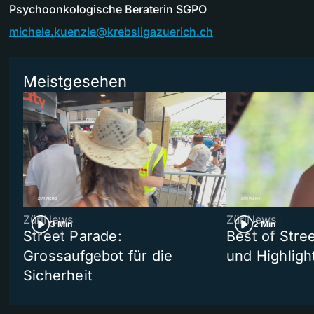
Psychoonkologische Beraterin SGPO
michele.kuenzle@krebsligazuerich.ch
Meistgesehen
ZüriNews
ZüriNews
3 Min
2 Min
Street Parade:
Best of Stree
Grossaufgebot für die
und Highligh
Sicherheit