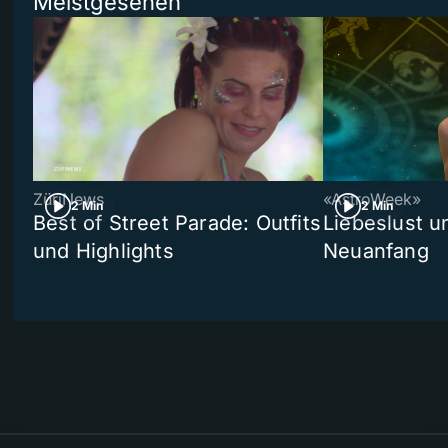
Meistgesehen
ZüriNews
«AstroWeek»
2 Min
2 Min
Best of Street Parade: Outfits
Liebeslust un
und Highlights
Neuanfang