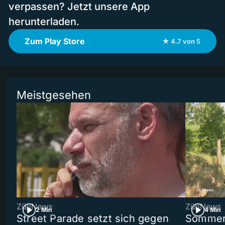
verpassen? Jetzt unsere App
herunterladen.
Zum Play Store
★ 4.7 von 5
Meistgesehen
ZüriNews
ZüriNews
2 Min
4 Min
Street Parade setzt sich gegen
Sommers