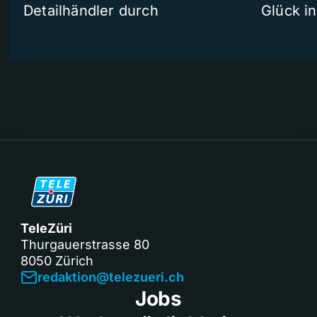
Detailhändler durch
Glück i
TeleZüri
Thurgauerstrasse 80
8050 Zürich
redaktion@telezueri.ch
Jobs