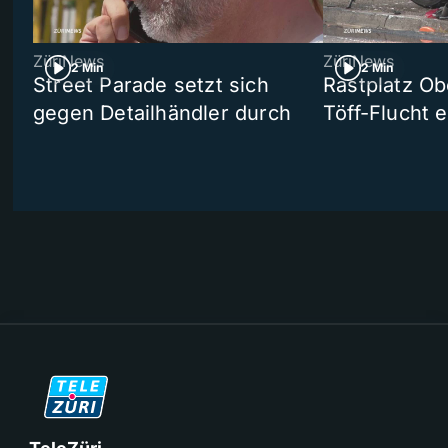
ZüriNews
ZüriNews
2 Min
2 Min
Street Parade setzt sich
Rastplatz Ob
gegen Detailhändler durch
Töff-Flucht e