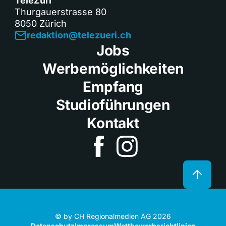
TeleZüri
Thurgauerstrasse 80
8050 Zürich
redaktion@telezueri.ch
Jobs
Werbemöglichkeiten
Empfang
Studioführungen
Kontakt
© by CH Regionalmedien AG 2026
Datenschutz
Impressum
Wettbewerbsrichtlinien