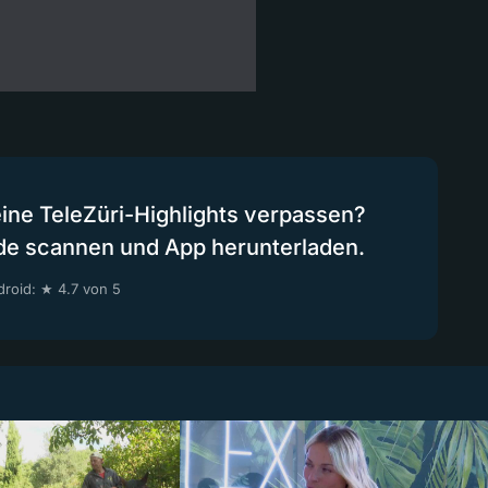
eine TeleZüri-Highlights verpassen?
de scannen und App herunterladen.
roid: ★ 4.7 von 5