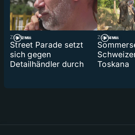
ZüriNews
ZüriNews
2 Min
4 Min
Street Parade setzt
Sommerser
sich gegen
Schweizer
Detailhändler durch
Toskana