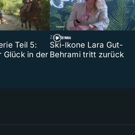
ZüriNews
3 Min
ie Teil 5:
Ski-Ikone Lara Gut-
 Glück in der
Behrami tritt zurück