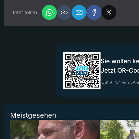
Jetzt teilen
Sie wollen k
Jetzt QR-Co
iOS: ★ 4.4 von 5
And
Meistgesehen