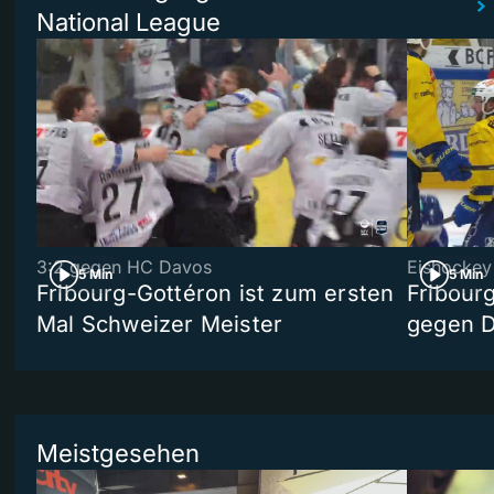
National League
3:2 gegen HC Davos
Eishockey
5 Min
5 Min
Fribourg-Gottéron ist zum ersten
Fribourg
Mal Schweizer Meister
gegen 
Meistgesehen