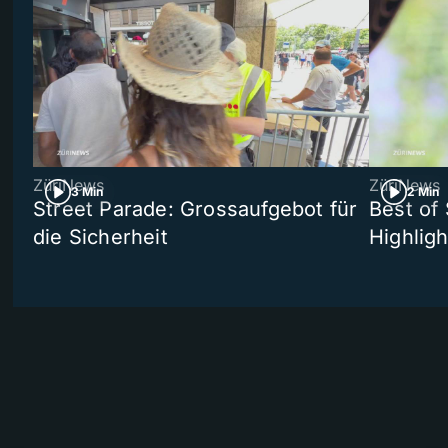
ZüriNews
ZüriNews
3 Min
2 Min
Street Parade: Grossaufgebot für
Best of 
die Sicherheit
Highligh