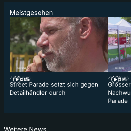
Meistgesehen
ZüriNews
ZüriNews
2 Min
3 Min
Street Parade setzt sich gegen
Grosser 
Detailhändler durch
Nachwuc
Parade
Weitere News