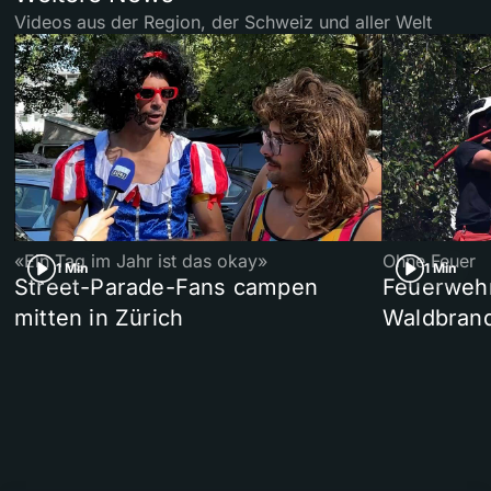
Videos aus der Region, der Schweiz und aller Welt
«Ein Tag im Jahr ist das okay»
Ohne Feuer
1 Min
1 Min
Street-Parade-Fans campen
Feuerwehr 
mitten in Zürich
Waldbrand