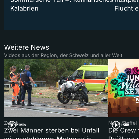
Kalabrien
Flucht e
Weitere News
Videos aus der Region, der Schweiz und aller Welt
Zürich
Neue Staffel
2 Min
1 Min
Zwei Männer sterben bei Unfall
Die Crew 