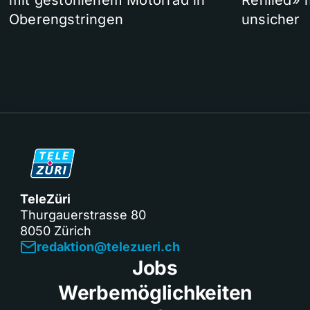
mit gestohlenem Motorrad in
Refilled»
Oberengstringen
unsicher
TeleZüri
Thurgauerstrasse 80
8050 Zürich
redaktion@telezueri.ch
Jobs
Werbemöglichkeiten