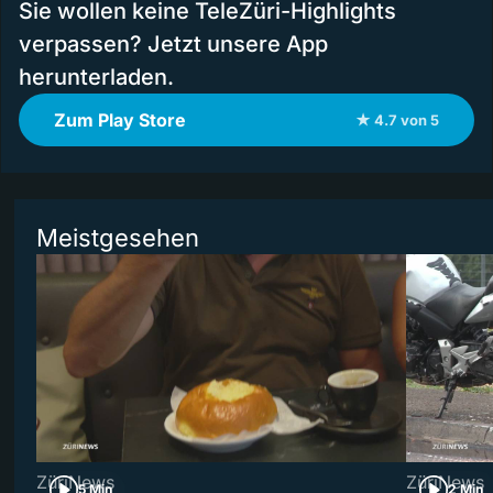
Sie wollen keine TeleZüri-Highlights
verpassen? Jetzt unsere App
herunterladen.
Zum Play Store
★ 4.7 von 5
Meistgesehen
ZüriNews
ZüriNews
5 Min
2 Min