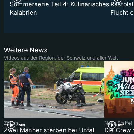
Sommerserie Teil 4: Kulinarisches
Rastpla
Kalabrien
Flucht e
Weitere News
Videos aus der Region, der Schweiz und aller Welt
Zürich
Neue Staffel
2 Min
1 Min
Zwei Männer sterben bei Unfall
Die Crew 