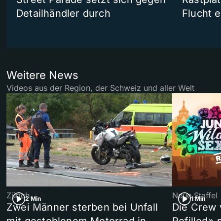
Detailhändler durch
Flucht e
Weitere News
Videos aus der Region, der Schweiz und aller Welt
Zürich
Neue Staffel
2 Min
1 Min
Zwei Männer sterben bei Unfall
Die Crew 