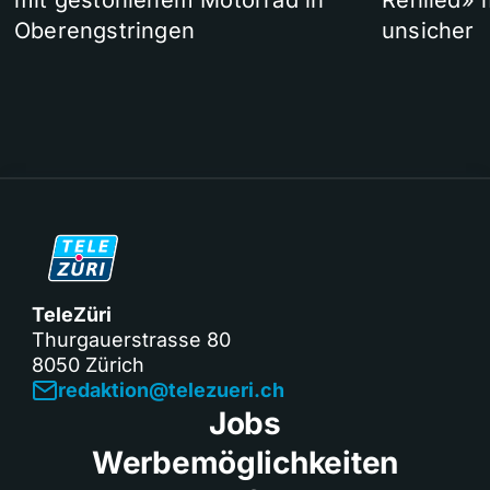
mit gestohlenem Motorrad in
Refilled»
Oberengstringen
unsicher
TeleZüri
Thurgauerstrasse 80
8050 Zürich
redaktion@telezueri.ch
Jobs
Werbemöglichkeiten