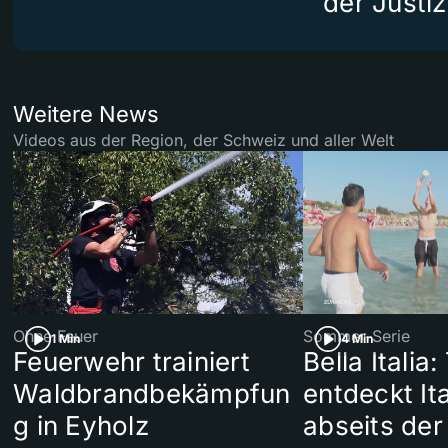
der Justiz
Weitere News
Videos aus der Region, der Schweiz und aller Welt
Ohne Feuer
Sommer-Serie
1 Min
4 Min
Feuerwehr trainiert
Bella Italia:
Waldbrandbekämpfun
entdeckt Ita
g in Eyholz
abseits der