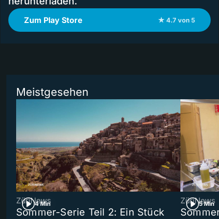
herunterladen.
Zum Play Store
★ 4.7 von 5
Meistgesehen
ZüriNews
ZüriNews
4 Min
5 Min
Sommer-Serie Teil 2: Ein Stück
Sommer-