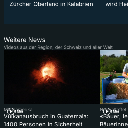
Zürcher Oberland in Kalabrien
wird He
Weitere News
Videos aus der Region, der Schweiz und aller Welt
Mittelamerika
Neue Staffel
1 Min
1 Min
Vulkanausbruch in Guatemala:
«Bauer, l
1400 Personen in Sicherheit
Bäuerinne