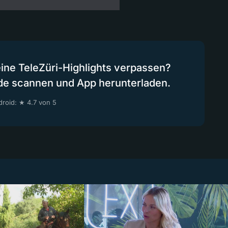
eine TeleZüri-Highlights verpassen?
de scannen und App herunterladen.
roid: ★ 4.7 von 5