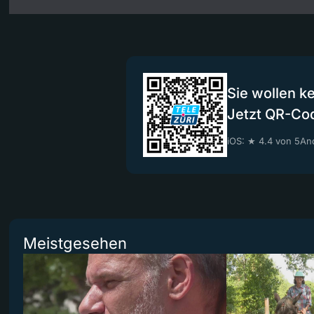
Sie wollen k
Jetzt QR-Co
iOS: ★ 4.4 von 5
And
Meistgesehen