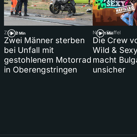
Zürich
Neue Staffel
2 Min
1 Min
Zwei Männer sterben
Die Crew v
bei Unfall mit
Wild & Sexy
gestohlenem Motorrad
macht Bulg
in Oberengstringen
unsicher