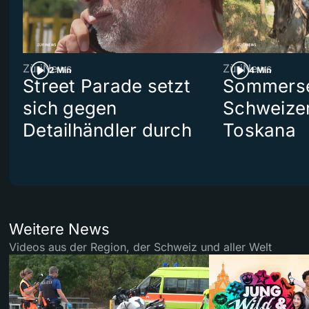
ZüriNews
ZüriNews
2 Min
4 Min
Street Parade setzt
Sommerser
sich gegen
Schweizer
Detailhändler durch
Toskana
Weitere News
Videos aus der Region, der Schweiz und aller Welt