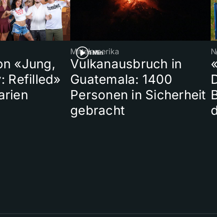
Mittelamerika
N
1 Min
on «Jung,
Vulkanausbruch in
«
: Refilled»
Guatemala: 1400
arien
Personen in Sicherheit
gebracht