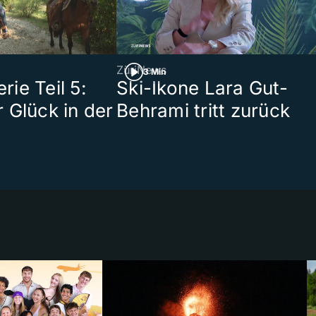
ZüriNews
3 Min
ie Teil 5:
Ski-Ikone Lara Gut-
 Glück in der
Behrami tritt zurück