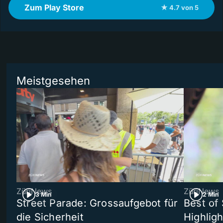
Zum Play Store
★ 4.7 von 5
Meistgesehen
ZüriNews
ZüriNews
3 Min
2 Min
Street Parade: Grossaufgebot für
Best of 
die Sicherheit
Highligh