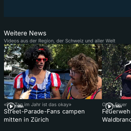
Weitere News
Videos aus der Region, der Schweiz und aller Welt
«Ein Tag im Jahr ist das okay»
Ohne Feuer
1 Min
1 Min
Street-Parade-Fans campen
Feuerwehr 
mitten in Zürich
Waldbrand