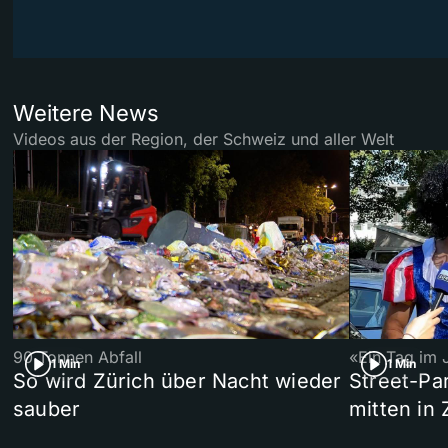
Weitere News
Videos aus der Region, der Schweiz und aller Welt
90 Tonnen Abfall
«Ein Tag im 
1 Min
1 Min
So wird Zürich über Nacht wieder
Street-P
sauber
mitten in 