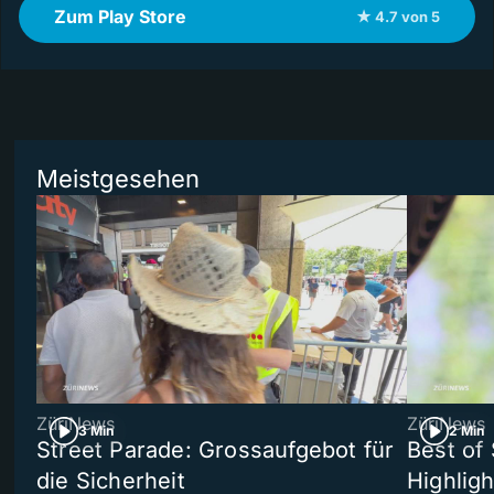
Zum Play Store
★ 4.7 von 5
Meistgesehen
ZüriNews
ZüriNews
3 Min
2 Min
Street Parade: Grossaufgebot für
Best of 
die Sicherheit
Highligh