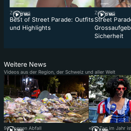
ZüriNews
ZüriNews
2 Min
3 Min
Best of Street Parade: Outfits
Street Parad
und Highlights
Grossaufgebo
Sicherheit
Weitere News
Videos aus der Region, der Schweiz und aller Welt
90 Tonnen Abfall
«Ein Tag im Jahr i
1 Min
1 Min