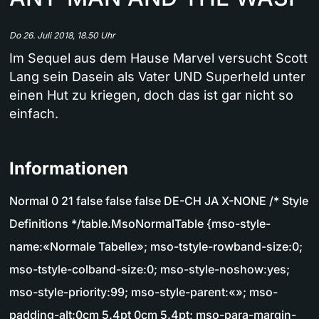
Do 26. Juli 2018, 18.50 Uhr
Im Sequel aus dem Hause Marvel versucht Scott
Lang sein Dasein als Vater UND Superheld unter
einen Hut zu kriegen, doch das ist gar nicht so
einfach.
Informationen
Normal 0 21 false false false DE-CH JA X-NONE /* Style
Definitions */table.MsoNormalTable {mso-style-
name:«Normale Tabelle»; mso-tstyle-rowband-size:0;
mso-tstyle-colband-size:0; mso-style-noshow:yes;
mso-style-priority:99; mso-style-parent:«»; mso-
padding-alt:0cm 5.4pt 0cm 5.4pt; mso-para-margin-