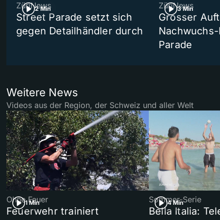
ZüriNews
ZüriNews
2 Min
3 Min
Street Parade setzt sich
Grosser Auft
gegen Detailhändler durch
Nachwuchs-D
Parade
Weitere News
Videos aus der Region, der Schweiz und aller Welt
Ohne Feuer
Sommer-Serie
1 Min
4 Min
Feuerwehr trainiert
Bella Italia: T