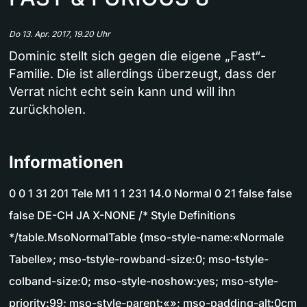
Do 13. Apr. 2017, 19.20 Uhr
Dominic stellt sich gegen die eigene „Fast“-
Familie. Die ist allerdings überzeugt, dass der
Verrat nicht echt sein kann und will ihn
zurückholen.
Informationen
0 0 1 31 201 Tele M1 1 1 231 14.0 Normal 0 21 false false
false DE-CH JA X-NONE /* Style Definitions
*/table.MsoNormalTable {mso-style-name:«Normale
Tabelle»; mso-tstyle-rowband-size:0; mso-tstyle-
colband-size:0; mso-style-noshow:yes; mso-style-
priority:99; mso-style-parent:«»; mso-padding-alt:0cm