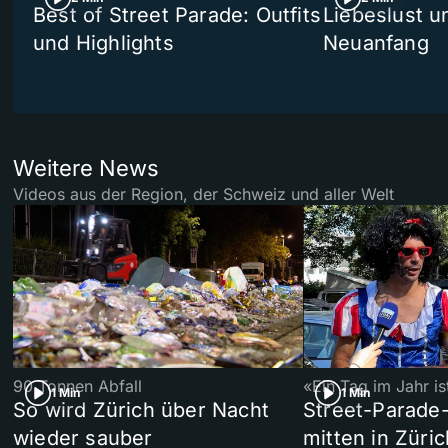
Best of Street Parade: Outfits
Liebeslust un
und Highlights
Neuanfang
Weitere News
Videos aus der Region, der Schweiz und aller Welt
90 Tonnen Abfall
«Ein Tag im Jahr i
1 Min
1 Min
So wird Zürich über Nacht
Street-Parade
wieder sauber
mitten in Züric