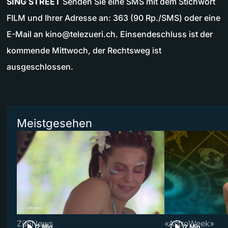
SING STREET
Senden Sie eine SMS mit dem Stichwort
FILM und Ihrer Adresse an: 363 (90 Rp./SMS) oder eine
E-Mail an
kino@telezueri.ch
. Einsendeschluss ist der
kommende Mittwoch, der Rechtsweg ist
ausgeschlossen.
Meistgesehen
ZüriNews
«AstroWeek»
2 Min
2 Min