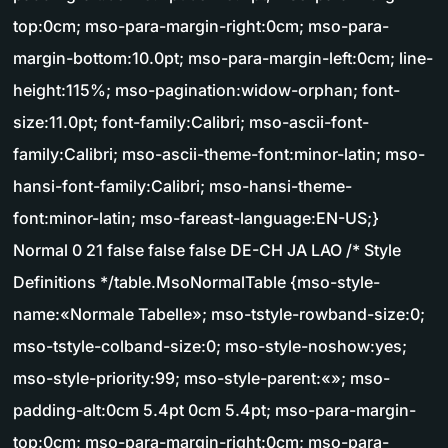
top:0cm; mso-para-margin-right:0cm; mso-para-
margin-bottom:10.0pt; mso-para-margin-left:0cm; line-
height:115%; mso-pagination:widow-orphan; font-
size:11.0pt; font-family:Calibri; mso-ascii-font-
family:Calibri; mso-ascii-theme-font:minor-latin; mso-
hansi-font-family:Calibri; mso-hansi-theme-
font:minor-latin; mso-fareast-language:EN-US;}
Normal 0 21 false false false DE-CH JA LAO /* Style
Definitions */table.MsoNormalTable {mso-style-
name:«Normale Tabelle»; mso-tstyle-rowband-size:0;
mso-tstyle-colband-size:0; mso-style-noshow:yes;
mso-style-priority:99; mso-style-parent:«»; mso-
padding-alt:0cm 5.4pt 0cm 5.4pt; mso-para-margin-
top:0cm; mso-para-margin-right:0cm; mso-para-