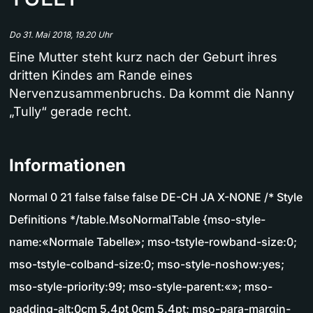
Do 31. Mai 2018, 19.20 Uhr
Eine Mutter steht kurz nach der Geburt ihres
dritten Kindes am Rande eines
Nervenzusammenbruchs. Da kommt die Nanny
„Tully“ gerade recht.
Informationen
Normal 0 21 false false false DE-CH JA X-NONE /* Style
Definitions */table.MsoNormalTable {mso-style-
name:«Normale Tabelle»; mso-tstyle-rowband-size:0;
mso-tstyle-colband-size:0; mso-style-noshow:yes;
mso-style-priority:99; mso-style-parent:«»; mso-
padding-alt:0cm 5.4pt 0cm 5.4pt; mso-para-margin-