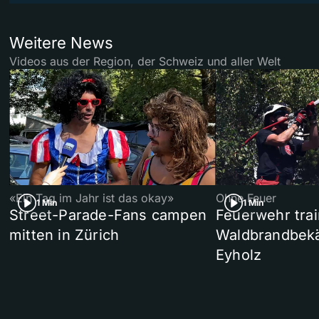
Weitere News
Videos aus der Region, der Schweiz und aller Welt
«Ein Tag im Jahr ist das okay»
Ohne Feuer
1 Min
1 Min
Street-Parade-Fans campen
Feuerwehr trai
mitten in Zürich
Waldbrandbek
Eyholz