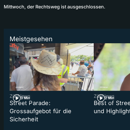
Mittwoch, der Rechtsweg ist ausgeschlossen.
Meistgesehen
ZüriNews
ZüriNews
3 Min
2 Min
Street Parade:
Best of Stree
Grossaufgebot für die
und Highligh
Sicherheit