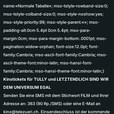
name:«Normale Tabelle»; mso-tstyle-rowband-size:0;
mso-tstyle-colband-size:0; mso-style-noshow:yes;
mso-style-priority:99; mso-style-parent:«»; mso-
padding-alt:0cm 5.4pt 0cm 5.4pt; mso-para-
margin:0cm; mso-para-margin-bottom:.0001pt; mso-
pagination:widow-orphan; font-size:12.0pt; font-
family:Cambria; mso-ascii-font-family:Cambria; mso-
ascii-theme-font:minor-latin; mso-hansi-font-
family:Cambria; mso-hansi-theme-font:minor-latin;}
Kinotickets für TULLY und LETZTENDLICH SIND WIR
DEM UNIVERSUM EGAL
Senden Sie eine SMS mit dem Stichwort FILM und Ihrer
Adresse an: 363 (90 Rp./SMS) oder eine E-Mail an
kino@telezueri.ch
. Einsendeschluss ist der kommende