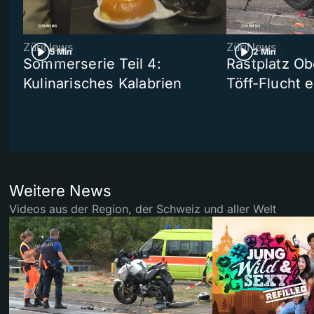
ZüriNews
ZüriNews
5 Min
2 Min
Sommerserie Teil 4:
Rastplatz Ob
Kulinarisches Kalabrien
Töff-Flucht e
Weitere News
Videos aus der Region, der Schweiz und aller Welt