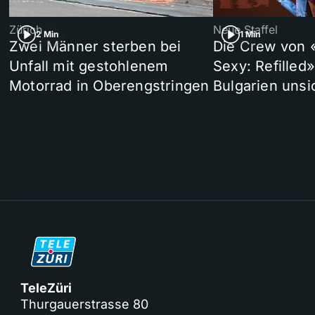
Zürich
Neue Staffel
2 Min
1 Min
Zwei Männer sterben bei
Die Crew von 
Unfall mit gestohlenem
Sexy: Refilled
Motorrad in Oberengstringen
Bulgarien unsi
TeleZüri
Thurgauerstrasse 80