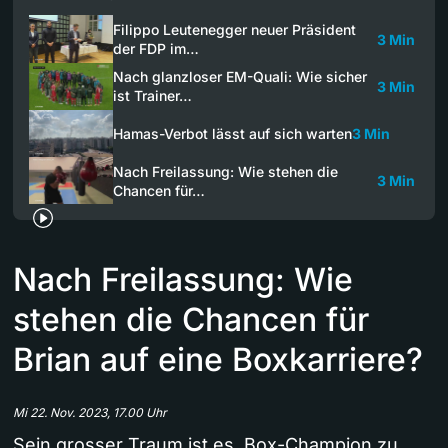
Filippo Leutenegger neuer Präsident
3 Min
der FDP im…
Nach glanzloser EM-Quali: Wie sicher
3 Min
ist Trainer…
Hamas-Verbot lässt auf sich warten
3 Min
Nach Freilassung: Wie stehen die
3 Min
Chancen für…
Nach Freilassung: Wie
stehen die Chancen für
Brian auf eine Boxkarriere?
Mi 22. Nov. 2023, 17.00 Uhr
Sein grosser Traum ist es, Box-Champion zu