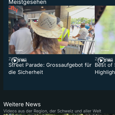
Meistgesehen
ZüriNews
ZüriNews
3 Min
2 Min
Street Parade: Grossaufgebot für
Best of 
die Sicherheit
Highligh
Weitere News
Videos aus der Region, der Schweiz und aller Welt