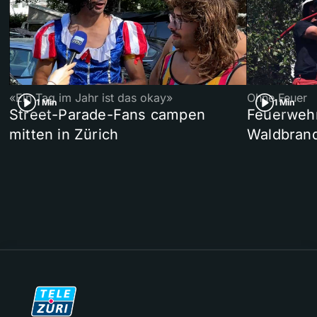
«Ein Tag im Jahr ist das okay»
Ohne Feuer
1 Min
1 Min
Street-Parade-Fans campen
Feuerwehr 
mitten in Zürich
Waldbrand