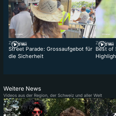
ZüriNews
ZüriNews
3 Min
2 Min
Street Parade: Grossaufgebot für
Best of 
die Sicherheit
Highligh
Weitere News
Videos aus der Region, der Schweiz und aller Welt